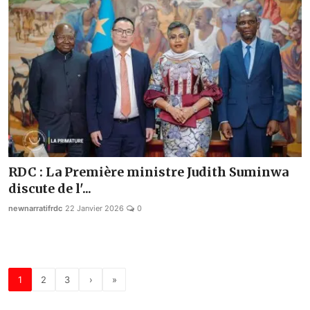
RDC : La Première ministre Judith Suminwa
discute de l'...
newnarratifrdc
22 Janvier 2026
0
1
2
3
›
»