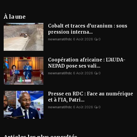
À la une
Cobalt et traces d’uranium : sous
pression interna...
newnarratifrdc
6 Août 2026
0
Coopération africaine : L'AUDA-
NEPAD pose ses vali...
newnarratifrdc
6 Août 2026
0
Presse en RDC : Face au numérique
et à l'IA, Patri...
newnarratifrdc
6 Août 2026
0