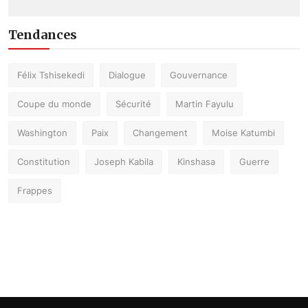
Tendances
Félix Tshisekedi
Dialogue
Gouvernance
Coupe du monde
Sécurité
Martin Fayulu
Washington
Paix
Changement
Moise Katumbi
Constitution
Joseph Kabila
Kinshasa
Guerre
Frappes