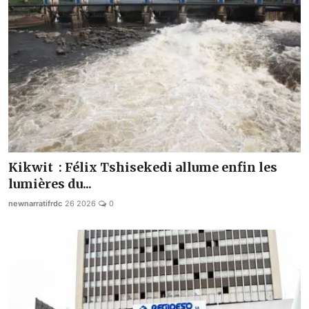
Kikwit : Félix Tshisekedi allume enfin les
lumières du...
newnarratifrdc
26 2026
0