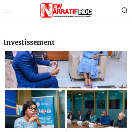
Connexion
S'inscrire
Investissement
Accueil
À propos de nous
Contact
Monde
Économie
Afrique
Politique