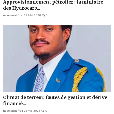
Approvisionnement pétrolier : la ministre
Société
des Hydrocarb...
newnarratifrdc
22 Mai 2026
0
Éducation
Culture
Sport
Justice
Sécurité
Diplomatie
Investissement
Religion
Climat de terreur, fautes de gestion et dérive
financiè...
Santé
newnarratifrdc
21 Mai 2026
0