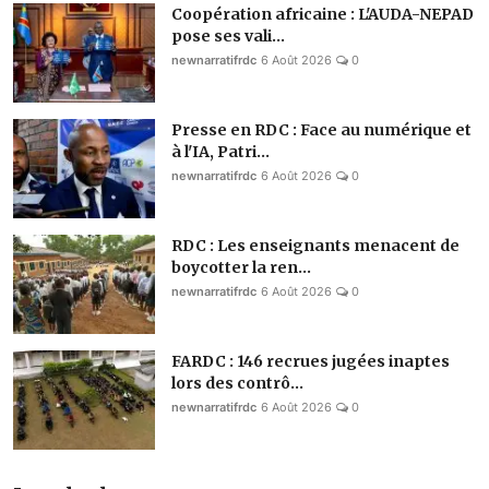
Coopération africaine : L'AUDA-NEPAD
pose ses vali...
newnarratifrdc
6 Août 2026
0
Presse en RDC : Face au numérique et
à l'IA, Patri...
newnarratifrdc
6 Août 2026
0
RDC : Les enseignants menacent de
boycotter la ren...
newnarratifrdc
6 Août 2026
0
FARDC : 146 recrues jugées inaptes
lors des contrô...
newnarratifrdc
6 Août 2026
0