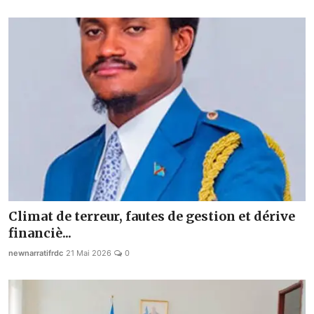
Musique
Technologie
Finances
Communication
Opinions
Infrastructures
Coopération
Climat de terreur, fautes de gestion et dérive
Environnement
financiè...
newnarratifrdc
21 Mai 2026
0