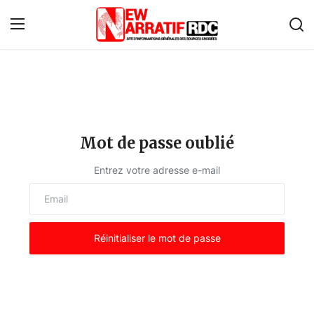
Connexion
S'inscrire
Accueil
Mot de passe oublié
À propos de nous
Entrez votre adresse e-mail
Contact
Monde
Réinitialiser le mot de passe
Économie
Afrique
Politique