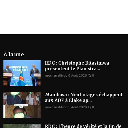
Musique
Technologie
Finances
Communication
À la une
Opinions
RDC : Christophe Bitasimwa
Infrastructures
présentent le Plan stra...
newnarratifrdc
6 Août 2026
0
Coopération
Environnement
Mambasa : Neuf otages échappent
aux ADF à Elake ap...
newnarratifrdc
5 Août 2026
0
RDC : L'heure de vérité et la fin de