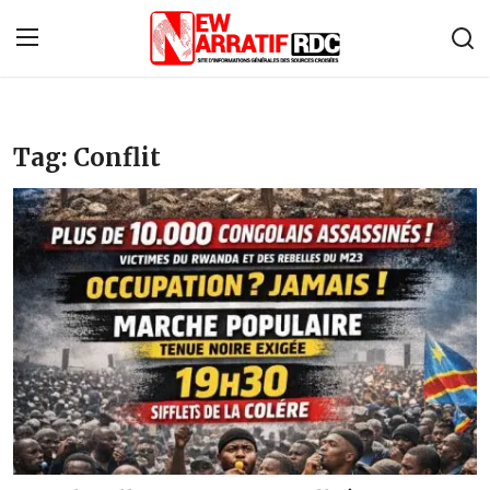
Connexion
S'inscrire
Tag: Conflit
Accueil
À propos de nous
Contact
Monde
Économie
Afrique
Politique