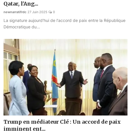
Qatar, l'Ang...
Musique
newnarratifrdc
27 Juin 2025
0
Technologie
La signature aujourd'hui de l'accord de paix entre la République
Démocratique du...
Finances
Communication
Opinions
Infrastructures
Coopération
Environnement
Trump en médiateur Clé : Un accord de paix
imminent ent...