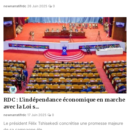
newnarratifrdc
26 Juin 2025
0
RDC : L'indépendance économique en marche
avec la Loi s...
newnarratifrdc
17 Juin 2025
0
Le président Félix Tshisekedi concrétise une promesse majeure
de sa campagne éle...