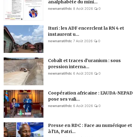
analphabète du mini...
newnarratifrdc
8 Août 2026
0
Ituri : les ADF encerclent la RN 4 et
instaurent u...
newnarratifrdc
7 Août 2026
0
Cobalt et traces d’uranium : sous
pression interna...
newnarratifrdc
6 Août 2026
0
Coopération africaine : L'AUDA-NEPAD
pose ses vali...
newnarratifrdc
6 Août 2026
0
Presse en RDC : Face au numérique et
à l'IA, Patri...