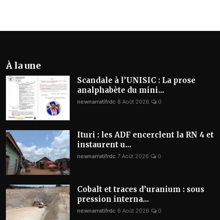
À la une
Scandale à l’UNISIC : La prose
analphabète du mini...
newnarratifrdc
8 Août 2026
0
Ituri : les ADF encerclent la RN 4 et
instaurent u...
newnarratifrdc
7 Août 2026
0
Cobalt et traces d’uranium : sous
pression interna...
newnarratifrdc
6 Août 2026
0