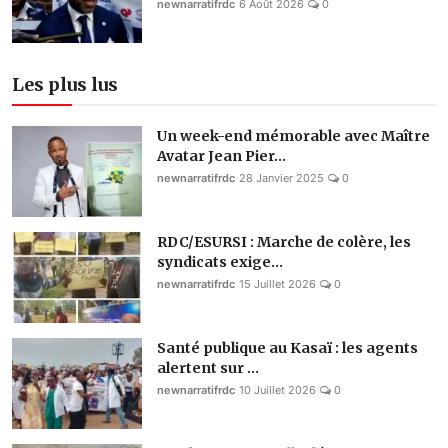
newnarratifrdc
6 Août 2026
0
Les plus lus
Un week-end mémorable avec Maître
Avatar Jean Pier...
newnarratifrdc
28 Janvier 2025
0
RDC/ESURSI : Marche de colère, les
syndicats exige...
newnarratifrdc
15 Juillet 2026
0
Santé publique au Kasaï : les agents
alertent sur ...
newnarratifrdc
10 Juillet 2026
0