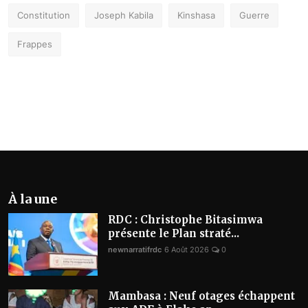
Constitution
Joseph Kabila
Kinshasa
Guerre
Frappes
À la une
RDC : Christophe Bitasimwa
présente le Plan straté...
newnarratifrdc
6 Août 2026
0
Mambasa : Neuf otages échappent