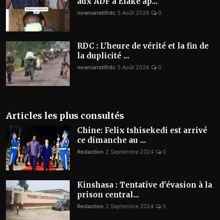
aux ADF à Elake ap...
newnarratifrdc
5 Août 2026
0
RDC : L'heure de vérité et la fin de
la duplicité ...
newnarratifrdc
5 Août 2026
0
Articles les plus consultés
Chine: Felix tshisekedi est arrivé
ce dimanche au ...
Redaction
2 Septembre 2024
0
Kinshasa : Tentative d'évasion à la
prison central...
Redaction
2 Septembre 2024
0