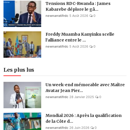
Tensions RDC-Rwanda : James
Kabarebe déplore le gâ...
newnarratifrdc
5 Août 2026
0
Freddy Muamba Kanyinku scelle
l’alliance entre le ...
newnarratifrdc
5 Août 2026
0
Les plus lus
Un week-end mémorable avec Maître
Avatar Jean Pier...
newnarratifrdc
28 Janvier 2025
0
Mondial 2026 : Après la qualification
de la Côte d...
newnarratifrdc
26 Juin 2026
0