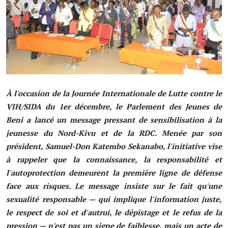
Société
Éducation
Culture
Sport
À l'occasion de la Journée Internationale de Lutte contre le
Justice
VIH/SIDA du 1er décembre, le Parlement des Jeunes de
Beni a lancé un message pressant de sensibilisation à la
Sécurité
jeunesse du Nord-Kivu et de la RDC. Menée par son
président, Samuel-Don Katembo Sekanabo, l'initiative vise
Diplomatie
à rappeler que la connaissance, la responsabilité et
Investissement
l'autoprotection demeurent la première ligne de défense
face aux risques. Le message insiste sur le fait qu'une
Religion
sexualité responsable — qui implique l'information juste,
le respect de soi et d'autrui, le dépistage et le refus de la
Santé
pression — n'est pas un signe de faiblesse, mais un acte de