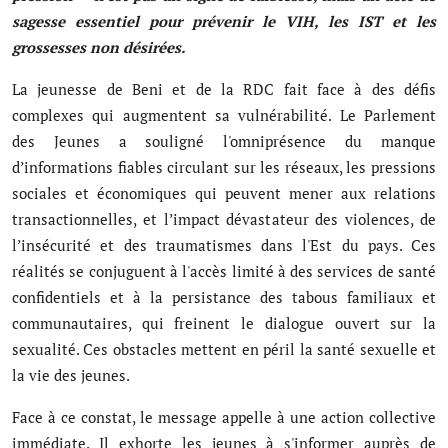
Musique
sagesse essentiel pour prévenir le VIH, les IST et les
grossesses non désirées.
Technologie
La jeunesse de Beni et de la RDC fait face à des défis
Finances
complexes qui augmentent sa vulnérabilité. Le Parlement
des Jeunes a souligné l'omniprésence du manque
Communication
d’informations fiables circulant sur les réseaux, les pressions
sociales et économiques qui peuvent mener aux relations
Opinions
transactionnelles, et l’impact dévastateur des violences, de
Infrastructures
l’insécurité et des traumatismes dans l'Est du pays. Ces
réalités se conjuguent à l'accès limité à des services de santé
Coopération
confidentiels et à la persistance des tabous familiaux et
communautaires, qui freinent le dialogue ouvert sur la
Environnement
sexualité. Ces obstacles mettent en péril la santé sexuelle et
la vie des jeunes.
Face à ce constat, le message appelle à une action collective
immédiate. Il exhorte les jeunes à s'informer auprès de