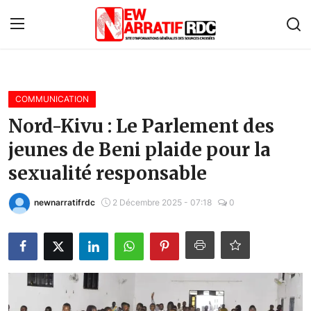
Connexion
S'inscrire
COMMUNICATION
Accueil
Nord-Kivu : Le Parlement des
jeunes de Beni plaide pour la
À propos de nous
sexualité responsable
Contact
newnarratifrdc
2 Décembre 2025 - 07:18
0
Monde
Économie
Afrique
Politique