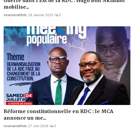
Guerre dans l'Est de la RDC : Hugo Bon Nkiambi
mobilise...
newnarratifrdc
28 Janvier 2025
0
Réforme constitutionnelle en RDC : le MCA
annonce un me...
newnarratifrdc
27 Juin 2026
0