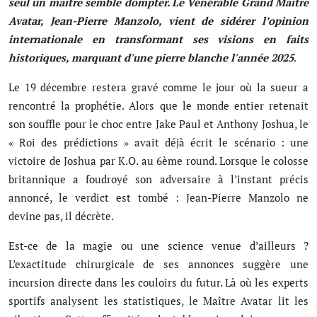
seul un maître semble dompter. Le Vénérable Grand Maître
Musique
Avatar, Jean-Pierre Manzolo, vient de sidérer l’opinion
internationale en transformant ses visions en faits
Technologie
historiques, marquant d'une pierre blanche l'année 2025
.
Finances
Le 19 décembre restera gravé comme le jour où la sueur a
rencontré la prophétie. Alors que le monde entier retenait
Communication
son souffle pour le choc entre Jake Paul et Anthony Joshua, le
Opinions
« Roi des prédictions » avait déjà écrit le scénario : une
victoire de Joshua par K.O. au 6ème round. Lorsque le colosse
Infrastructures
britannique a foudroyé son adversaire à l’instant précis
annoncé, le verdict est tombé : Jean-Pierre Manzolo ne
Coopération
devine pas, il décrète.
Environnement
Est-ce de la magie ou une science venue d’ailleurs ?
L’exactitude chirurgicale de ses annonces suggère une
incursion directe dans les couloirs du futur. Là où les experts
sportifs analysent les statistiques, le Maître Avatar lit les