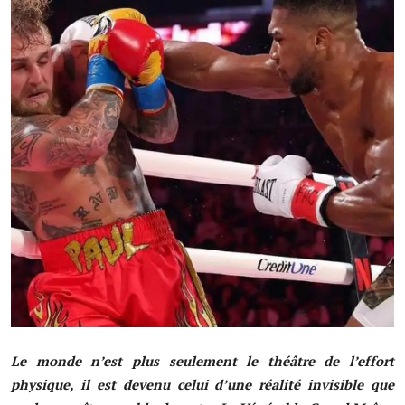
Société
Éducation
Culture
Sport
Justice
Sécurité
Diplomatie
Investissement
Religion
Le monde n’est plus seulement le théâtre de l’effort
Santé
physique, il est devenu celui d’une réalité invisible que