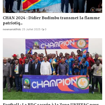
CHAN 2024 : Didier Budimbu transmet la flamme
patriotiq...
newnarratifrdc
25 Juillet 2025
0
Football : La RDC sacrée à la Zone UNIFFAC pour