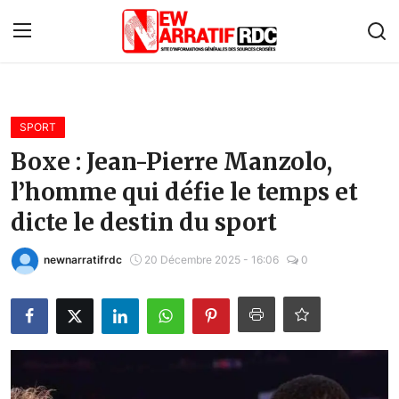
Connexion
S'inscrire
SPORT
Accueil
Boxe : Jean-Pierre Manzolo,
l’homme qui défie le temps et
À propos de nous
dicte le destin du sport
Contact
newnarratifrdc
20 Décembre 2025 - 16:06
0
Monde
Économie
Afrique
Politique