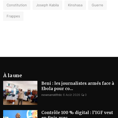
Constitution
Joseph Kabila
Kinshasa
Guerre
Frappes
À la une
Beni : les journalistes armés face à
Ebola pour co...
newnarratifrdc
6 Août 2026
0
Contrôle 100 % digital : l’IGF veut
en finir avec ...