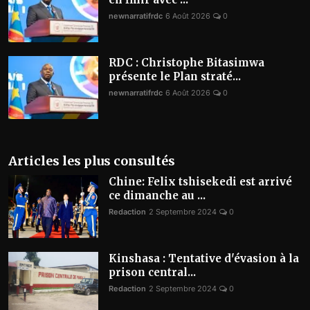
newnarratifrdc
6 Août 2026
0
RDC : Christophe Bitasimwa
présente le Plan straté...
newnarratifrdc
6 Août 2026
0
Articles les plus consultés
Chine: Felix tshisekedi est arrivé
ce dimanche au ...
Redaction
2 Septembre 2024
0
Kinshasa : Tentative d'évasion à la
prison central...
Redaction
2 Septembre 2024
0