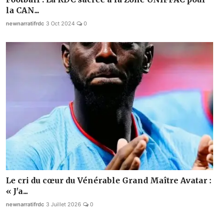
la CAN...
newnarratifrdc
3 Oct 2024
0
Le cri du cœur du Vénérable Grand Maître Avatar :
« J'a...
newnarratifrdc
3 Juillet 2026
0