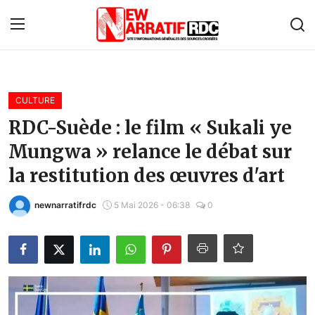
Connexion
S'inscrire
CULTURE
Accueil
RDC-Suède : le film « Sukali ye
Mungwa » relance le débat sur
À propos de nous
la restitution des œuvres d'art
Contact
newnarratifrdc
5 Mai 2026 - 06:38
0
Monde
Économie
Afrique
Politique