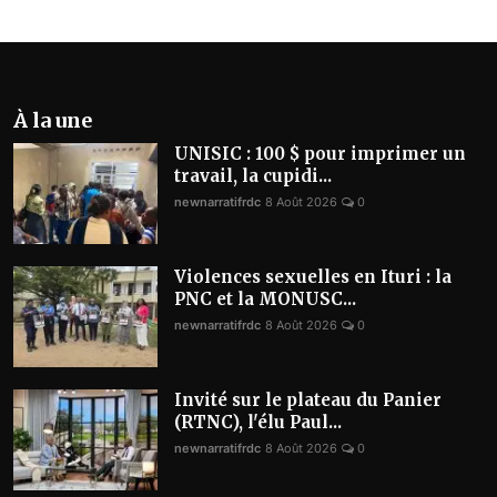
À la une
UNISIC : 100 $ pour imprimer un
travail, la cupidi...
newnarratifrdc
8 Août 2026
0
Violences sexuelles en Ituri : la
PNC et la MONUSC...
newnarratifrdc
8 Août 2026
0
Invité sur le plateau du Panier
(RTNC), l'élu Paul...
newnarratifrdc
8 Août 2026
0