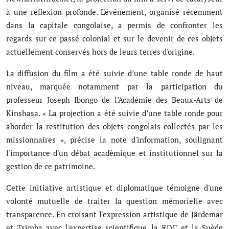
Musique
à une réflexion profonde. L'événement, organisé récemment
dans la capitale congolaise, a permis de confronter les
Technologie
regards sur ce passé colonial et sur le devenir de ces objets
actuellement conservés hors de leurs terres d'origine.
Finances
La diffusion du film a été suivie d’une table ronde de haut
Communication
niveau, marquée notamment par la participation du
professeur Joseph Ibongo de l’Académie des Beaux-Arts de
Opinions
Kinshasa. « La projection a été suivie d’une table ronde pour
Infrastructures
aborder la restitution des objets congolais collectés par les
missionnaires », précise la note d'information, soulignant
Coopération
l'importance d'un débat académique et institutionnel sur la
gestion de ce patrimoine.
Environnement
Cette initiative artistique et diplomatique témoigne d'une
volonté mutuelle de traiter la question mémorielle avec
transparence. En croisant l'expression artistique de Järdemar
et Tsimba avec l'expertise scientifique, la RDC et la Suède