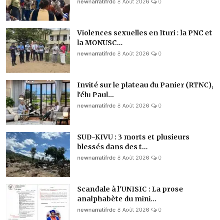
newnarratifrdc
8 Août 2026
0
Violences sexuelles en Ituri : la PNC et
la MONUSC...
newnarratifrdc
8 Août 2026
0
Invité sur le plateau du Panier (RTNC),
l'élu Paul...
newnarratifrdc
8 Août 2026
0
SUD-KIVU : 3 morts et plusieurs
blessés dans des t...
newnarratifrdc
8 Août 2026
0
Scandale à l’UNISIC : La prose
analphabète du mini...
newnarratifrdc
8 Août 2026
0