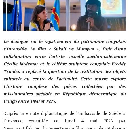
Société
Éducation
Culture
Le dialogue sur le rapatriement du patrimoine congolais
Sport
s'intensifie. Le film « Sukali ye Mungwa », fruit d'une
collaboration entre l'artiste visuelle suédo-madérienne
Justice
Cécilia Järdemar et le célèbre sculpteur congolais Freddy
Tsimba, a replacé la question de la restitution des objets
Sécurité
culturels au centre de l'actualité. Cette œuvre explore
Diplomatie
l'histoire complexe des pièces collectées par des
missionnaires suédois en République démocratique du
Investissement
Congo entre 1890 et 1925.
Religion
D'après une note diplomatique de l'ambassade de Suède à
Kinshasa, consultée ce lundi 4 mai 2026 par
Santé
Newnarratifrdc.net, la projection du film a servi de catalyseur