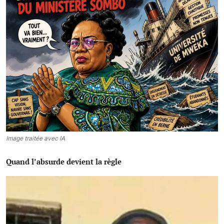
Société
Éducation
Culture
Sport
Justice
Sécurité
Image traitée avec IA
Diplomatie
Quand l’absurde devient la règle
Investissement
Religion
Santé