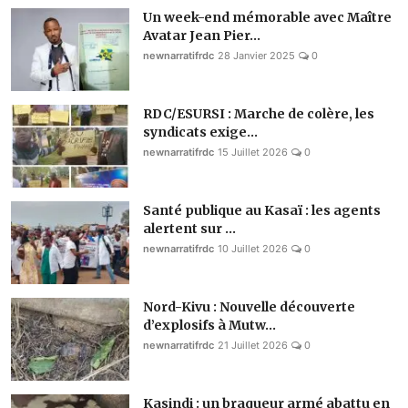
Un week-end mémorable avec Maître
Avatar Jean Pier...
newnarratifrdc
28 Janvier 2025
0
RDC/ESURSI : Marche de colère, les
syndicats exige...
newnarratifrdc
15 Juillet 2026
0
Santé publique au Kasaï : les agents
alertent sur ...
newnarratifrdc
10 Juillet 2026
0
Nord-Kivu : Nouvelle découverte
d’explosifs à Mutw...
newnarratifrdc
21 Juillet 2026
0
Kasindi : un braqueur armé abattu en