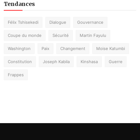
Tendances
Félix Tshisekedi
Dialogue
Gouvernance
Coupe du monde
Sécurité
Martin Fayulu
Washington
Paix
Changement
Moise Katumbi
Constitution
Joseph Kabila
Kinshasa
Guerre
Frappes