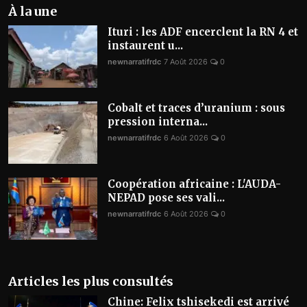
À la une
Ituri : les ADF encerclent la RN 4 et
instaurent u...
newnarratifrdc
7 Août 2026
0
Cobalt et traces d’uranium : sous
pression interna...
newnarratifrdc
6 Août 2026
0
Coopération africaine : L'AUDA-
NEPAD pose ses vali...
newnarratifrdc
6 Août 2026
0
Articles les plus consultés
Chine: Felix tshisekedi est arrivé