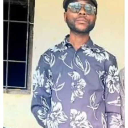
Musique
Technologie
Finances
Communication
Opinions
Infrastructures
Coopération
Environnement