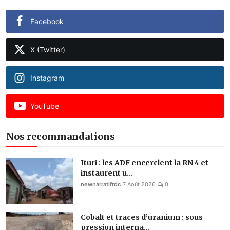
Facebook
X (Twitter)
Instagram
YouTube
Nos recommandations
Ituri : les ADF encerclent la RN 4 et
instaurent u...
newnarratifrdc
7 Août 2026
0
Cobalt et traces d’uranium : sous
pression interna...