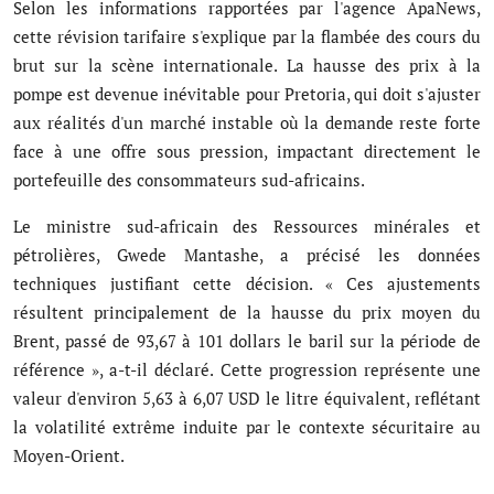
Selon les informations rapportées par l'agence ApaNews,
Musique
cette révision tarifaire s'explique par la flambée des cours du
brut sur la scène internationale. La hausse des prix à la
Technologie
pompe est devenue inévitable pour Pretoria, qui doit s'ajuster
Finances
aux réalités d'un marché instable où la demande reste forte
face à une offre sous pression, impactant directement le
Communication
portefeuille des consommateurs sud-africains.
Opinions
Le ministre sud-africain des Ressources minérales et
pétrolières, Gwede Mantashe, a précisé les données
Infrastructures
techniques justifiant cette décision. « Ces ajustements
résultent principalement de la hausse du prix moyen du
Coopération
Brent, passé de 93,67 à 101 dollars le baril sur la période de
Environnement
référence », a-t-il déclaré. Cette progression représente une
valeur d'environ 5,63 à 6,07 USD le litre équivalent, reflétant
la volatilité extrême induite par le contexte sécuritaire au
Moyen-Orient.