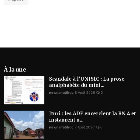
À la une
Scandale à l’UNISIC : La prose
analphabète du mini...
newnarratifrdc
8 Août 2026
0
Ituri : les ADF encerclent la RN 4 et
instaurent u...
newnarratifrdc
7 Août 2026
0