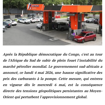
Société
Éducation
Culture
Sport
Justice
Après la République démocratique du Congo, c'est au tour
Sécurité
de l'Afrique du Sud de subir de plein fouet l'instabilité du
marché pétrolier mondial. Le gouvernement sud-africain a
Diplomatie
annoncé, ce lundi 4 mai 2026, une hausse significative des
prix des carburants à la pompe. Cette mesure, qui entrera
Investissement
en vigueur dès le mercredi 6 mai, est la conséquence
Religion
directe des tensions géopolitiques persistantes au Moyen-
Orient qui perturbent l'approvisionnement global.
Santé