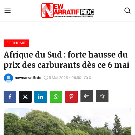
Connexion
S'inscrire
ÉCONOMIE
Accueil
Afrique du Sud : forte hausse du
prix des carburants dès ce 6 mai
À propos de nous
Contact
newnarratifrdc
5 Mai 2026 - 06:50
0
Monde
Économie
Afrique
Politique