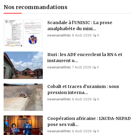
Nos recommandations
Scandale à l’UNISIC : La prose
analphabète du mini...
newnarratifrdc
8 Août 2026
0
Ituri : les ADF encerclent la RN 4 et
instaurent u...
newnarratifrdc
7 Août 2026
0
Cobalt et traces d’uranium : sous
pression interna...
newnarratifrdc
6 Août 2026
0
Coopération africaine : L'AUDA-NEPAD
pose ses vali...
newnarratifrdc
6 Août 2026
0