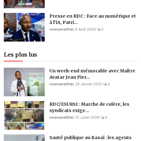
Presse en RDC : Face au numérique et
à l'IA, Patri...
newnarratifrdc
6 Août 2026
0
Les plus lus
Un week-end mémorable avec Maître
Avatar Jean Pier...
newnarratifrdc
28 Janvier 2025
0
RDC/ESURSI : Marche de colère, les
syndicats exige...
newnarratifrdc
15 Juillet 2026
0
Santé publique au Kasaï : les agents