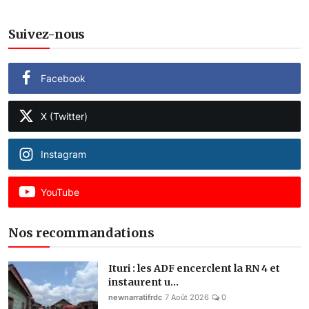
Suivez-nous
Facebook
X (Twitter)
Instagram
YouTube
Nos recommandations
Ituri : les ADF encerclent la RN 4 et
instaurent u...
newnarratifrdc
7 Août 2026
0