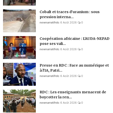
Cobalt et traces d’uranium : sous
pression interna...
newnarratifrdc
6 Août 2026
0
Coopération africaine : L'AUDA-NEPAD
pose ses vali...
newnarratifrdc
6 Août 2026
0
Presse en RDC : Face au numérique et
à l'IA, Patri...
newnarratifrdc
6 Août 2026
0
RDC : Les enseignants menacent de
boycotter la ren...
newnarratifrdc
6 Août 2026
0