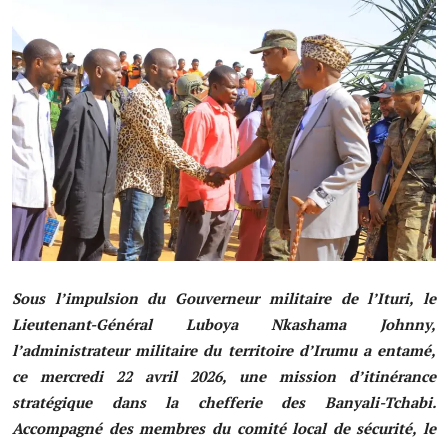
Société
Éducation
Culture
Sport
Justice
Sécurité
Diplomatie
Sous l’impulsion du Gouverneur militaire de l’Ituri, le
Lieutenant-Général Luboya Nkashama Johnny,
Investissement
l’administrateur militaire du territoire d’Irumu a entamé,
ce mercredi 22 avril 2026, une mission d’itinérance
Religion
stratégique dans la chefferie des Banyali-Tchabi.
Santé
Accompagné des membres du comité local de sécurité, le