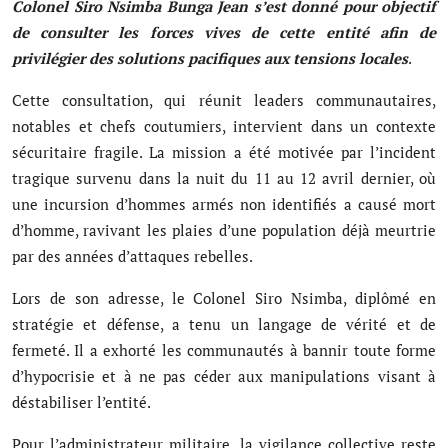
Colonel Siro Nsimba Bunga Jean s’est donné pour objectif
Musique
de consulter les forces vives de cette entité afin de
privilégier des solutions pacifiques aux tensions locales
.
Technologie
Cette consultation, qui réunit leaders communautaires,
Finances
notables et chefs coutumiers, intervient dans un contexte
Communication
sécuritaire fragile. La mission a été motivée par l’incident
tragique survenu dans la nuit du 11 au 12 avril dernier, où
Opinions
une incursion d’hommes armés non identifiés a causé mort
d’homme, ravivant les plaies d’une population déjà meurtrie
Infrastructures
par des années d’attaques rebelles.
Coopération
Lors de son adresse, le Colonel Siro Nsimba, diplômé en
stratégie et défense, a tenu un langage de vérité et de
Environnement
fermeté. Il a exhorté les communautés à bannir toute forme
d’hypocrisie et à ne pas céder aux manipulations visant à
déstabiliser l’entité.
Pour l’administrateur militaire, la vigilance collective reste