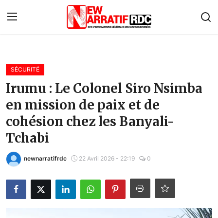
Connexion
S'inscrire
SÉCURITÉ
Accueil
Irumu : Le Colonel Siro Nsimba
en mission de paix et de
À propos de nous
cohésion chez les Banyali-
Contact
Tchabi
Monde
newnarratifrdc
22 Avril 2026 - 22:19
0
Économie
Afrique
Politique