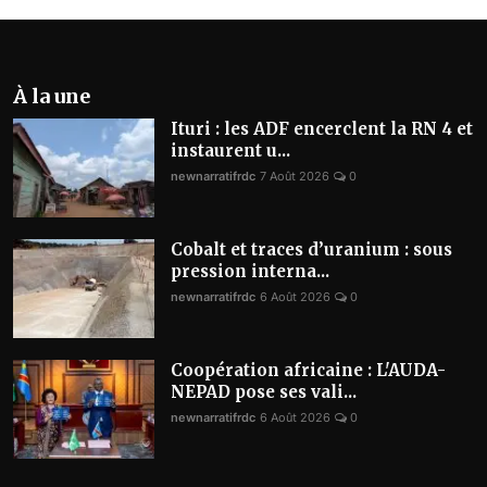
À la une
Ituri : les ADF encerclent la RN 4 et
instaurent u...
newnarratifrdc
7 Août 2026
0
Cobalt et traces d’uranium : sous
pression interna...
newnarratifrdc
6 Août 2026
0
Coopération africaine : L'AUDA-
NEPAD pose ses vali...
newnarratifrdc
6 Août 2026
0