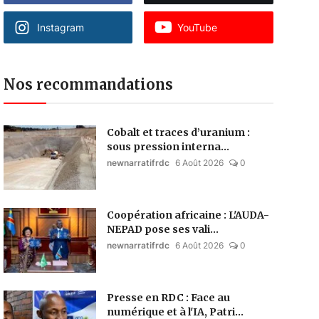
Instagram
YouTube
Nos recommandations
Cobalt et traces d’uranium :
sous pression interna...
newnarratifrdc
6 Août 2026
0
Coopération africaine : L'AUDA-
NEPAD pose ses vali...
newnarratifrdc
6 Août 2026
0
Presse en RDC : Face au
numérique et à l'IA, Patri...