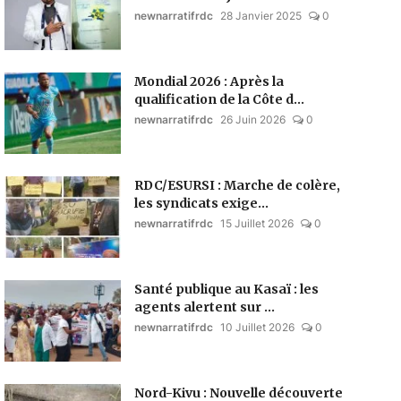
newnarratifrdc
28 Janvier 2025
0
Mondial 2026 : Après la
qualification de la Côte d...
newnarratifrdc
26 Juin 2026
0
RDC/ESURSI : Marche de colère,
les syndicats exige...
newnarratifrdc
15 Juillet 2026
0
Santé publique au Kasaï : les
agents alertent sur ...
newnarratifrdc
10 Juillet 2026
0
Nord-Kivu : Nouvelle découverte