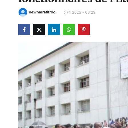
Politique
newnarratifrdc
1 2025 - 06:23
Société
Éducation
Culture
Sport
Justice
Sécurité
Diplomatie
Investissement
Religion
Santé