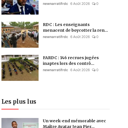
newnarratifrdc
6 Août 2026
0
RDC : Les enseignants
menacent de boycotter la ren...
newnarratifrdc
6 Août 2026
0
FARDC : 146 recrues jugées
inaptes lors des contrô...
newnarratifrdc
6 Août 2026
0
Les plus lus
Un week-end mémorable avec
Maître Avatar Jean Pier...