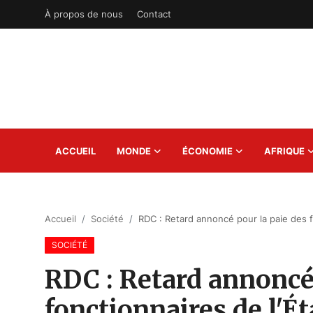
À propos de nous
Contact
S'inscrire
Connexion
Accueil
ACCUEIL
MONDE
ÉCONOMIE
AFRIQUE
À propos de nous
Contact
Accueil
Société
RDC : Retard annoncé pour la paie des f
Monde
SOCIÉTÉ
Économie
RDC : Retard annoncé 
Afrique
fonctionnaires de l'Ét