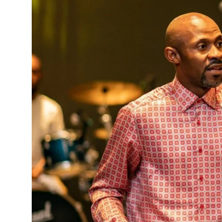
Musique
Technologie
Finances
Communication
Opinions
Infrastructures
Coopération
Environnement