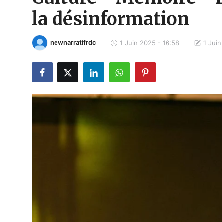
Politique
la désinformation
Société
newnarratifrdc
1 Juin 2025 - 16:58
1 Juin
Éducation
Culture
Sport
Justice
Sécurité
Diplomatie
Investissement
Religion
Santé