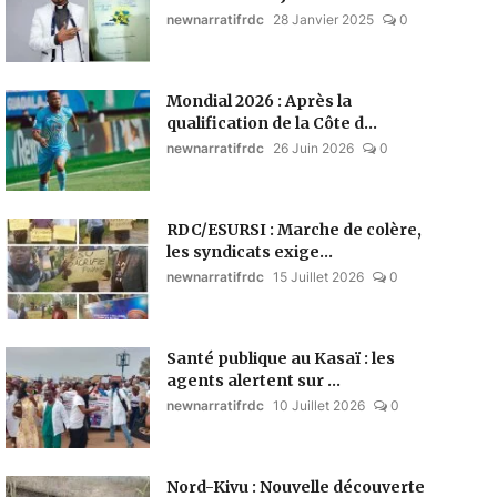
newnarratifrdc
28 Janvier 2025
0
Mondial 2026 : Après la
qualification de la Côte d...
newnarratifrdc
26 Juin 2026
0
RDC/ESURSI : Marche de colère,
les syndicats exige...
newnarratifrdc
15 Juillet 2026
0
Santé publique au Kasaï : les
agents alertent sur ...
newnarratifrdc
10 Juillet 2026
0
Nord-Kivu : Nouvelle découverte