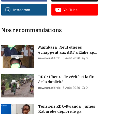
Instagram
YouTube
Nos recommandations
Mambasa : Neuf otages
échappent aux ADF à Elake ap...
newnarratifrdc
5 Août 2026
0
RDC : L'heure de vérité et la fin
de la duplicité ...
newnarratifrdc
5 Août 2026
0
Tensions RDC-Rwanda : James
Kabarebe déplore le gâ...