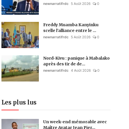
newnarratifrdc
5 Août 2026
0
Freddy Muamba Kanyinku
scelle l’alliance entre le ...
newnarratifrdc
5 Août 2026
0
Nord-Kivu : panique à Mabalako
après des tir de de...
newnarratifrdc
4 Août 2026
0
Les plus lus
Un week-end mémorable avec
Maître Avatar Jean Pier...