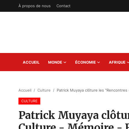
À propos de nous
Contact
S'inscrire
Connexion
Accueil
ACCUEIL
MONDE
ÉCONOMIE
AFRIQUE
À propos de nous
Contact
Accueil
Culture
Patrick Muyaya clôture les "Rencontres 
Monde
CULTURE
Économie
Patrick Muyaya clôtu
Afrique
Culture - Mémoire - F