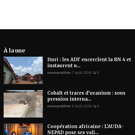
À la une
Ituri : les ADF encerclent la RN 4 et
instaurent u...
newnarratifrdc
7 Août 2026
0
Cobalt et traces d’uranium : sous
pression interna...
newnarratifrdc
6 Août 2026
0
Coopération africaine : L'AUDA-
NEPAD pose ses vali...