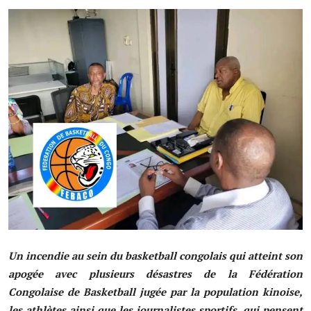
Société
Éducation
Culture
Sport
Justice
Sécurité
Diplomatie
Investissement
Un incendie au sein du basketball congolais qui atteint son
Religion
apogée avec plusieurs désastres de la Fédération
Congolaise de Basketball jugée par la population kinoise,
Santé
les athlètes ainsi que les journalistes sportifs, qui pensent