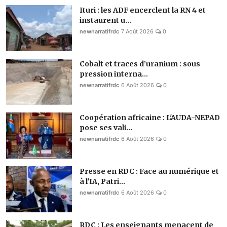
Ituri : les ADF encerclent la RN 4 et
instaurent u...
newnarratifrdc
7 Août 2026
0
Cobalt et traces d’uranium : sous
pression interna...
newnarratifrdc
6 Août 2026
0
Coopération africaine : L'AUDA-NEPAD
pose ses vali...
newnarratifrdc
6 Août 2026
0
Presse en RDC : Face au numérique et
à l'IA, Patri...
newnarratifrdc
6 Août 2026
0
RDC : Les enseignants menacent de