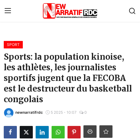
Connexion
S'inscrire
SPORT
Accueil
Sports: la population kinoise,
les athlètes, les journalistes
À propos de nous
sportifs jugent que la FECOBA
Contact
est le destructeur du basketball
Monde
congolais
Économie
newnarratifrdc
5 2025 - 10:07
0
Afrique
Politique