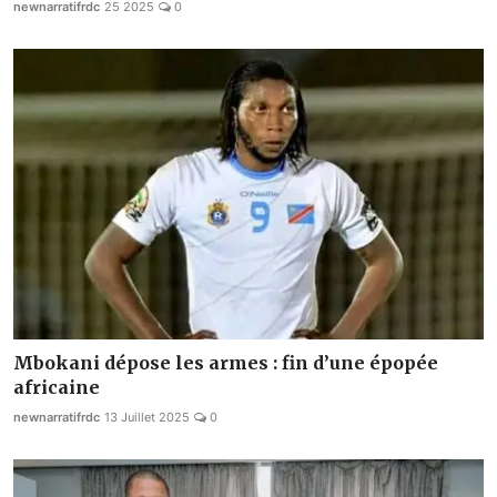
newnarratifrdc
25 2025
0
Mbokani dépose les armes : fin d’une épopée
africaine
newnarratifrdc
13 Juillet 2025
0