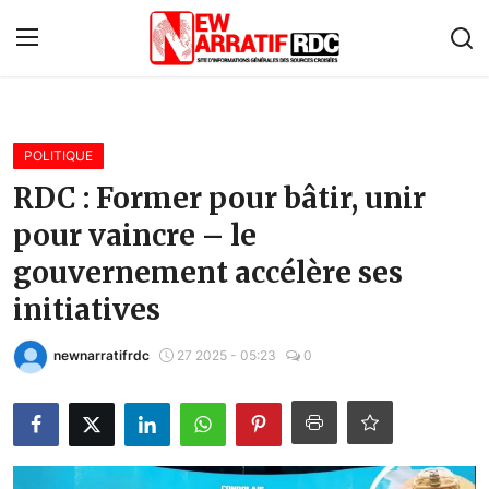
Connexion
S'inscrire
POLITIQUE
Accueil
RDC : Former pour bâtir, unir
pour vaincre – le
À propos de nous
gouvernement accélère ses
Contact
initiatives
Monde
newnarratifrdc
27 2025 - 05:23
0
Économie
Afrique
Politique