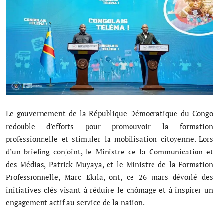
Société
Éducation
Culture
Sport
Justice
Le gouvernement de la République Démocratique du Congo
Sécurité
redouble d’efforts pour promouvoir la formation
professionnelle et stimuler la mobilisation citoyenne. Lors
Diplomatie
d’un briefing conjoint, le Ministre de la Communication et
Investissement
des Médias, Patrick Muyaya, et le Ministre de la Formation
Professionnelle, Marc Ekila, ont, ce 26 mars dévoilé des
Religion
initiatives clés visant à réduire le chômage et à inspirer un
engagement actif au service de la nation.
Santé