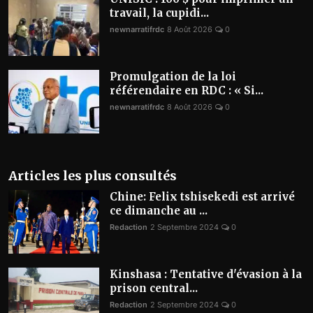
travail, la cupidi...
newnarratifrdc
8 Août 2026
0
​Promulgation de la loi
référendaire en RDC : « Si...
newnarratifrdc
8 Août 2026
0
Articles les plus consultés
Chine: Felix tshisekedi est arrivé
ce dimanche au ...
Redaction
2 Septembre 2024
0
Kinshasa : Tentative d'évasion à la
prison central...
Redaction
2 Septembre 2024
0