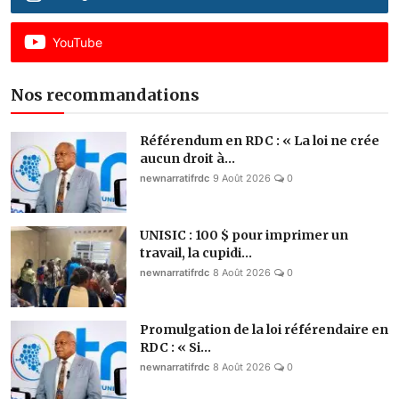
YouTube
Nos recommandations
Référendum en RDC : « La loi ne crée
aucun droit à...
newnarratifrdc
9 Août 2026
0
UNISIC : 100 $ pour imprimer un
travail, la cupidi...
newnarratifrdc
8 Août 2026
0
​Promulgation de la loi référendaire en
RDC : « Si...
newnarratifrdc
8 Août 2026
0