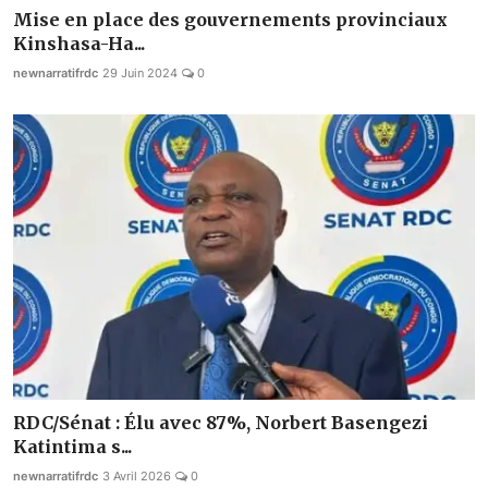
Mise en place des gouvernements provinciaux
Kinshasa-Ha...
newnarratifrdc
29 Juin 2024
0
RDC/Sénat : Élu avec 87%, Norbert Basengezi
Katintima s...
newnarratifrdc
3 Avril 2026
0