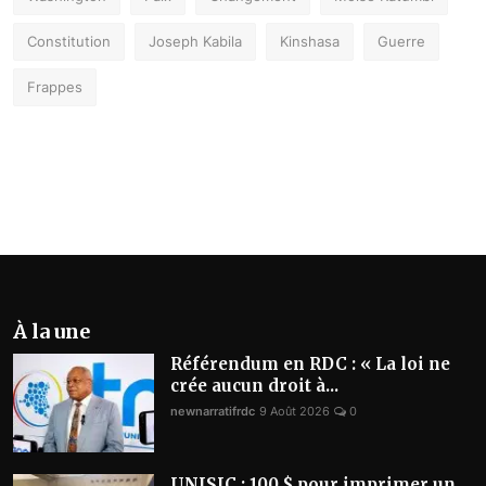
Constitution
Joseph Kabila
Kinshasa
Guerre
Frappes
À la une
Référendum en RDC : « La loi ne
crée aucun droit à...
newnarratifrdc
9 Août 2026
0
UNISIC : 100 $ pour imprimer un